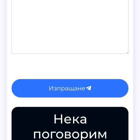
Изпращане
Нека
поговорим