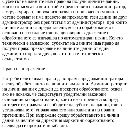
Субектът на данните има право да получи личните данни,
които го засягат и които той е предоставил на администратор,
в структуриран, широко използван и пригоден за машино
четене формат и има правото да прехвърли тези данни на друг
администратор без препятствия от администратора, при който
личните данни са предоставени, когато обработването е
основано на съгласие или на договорно задължение и
обработването се извършва по автоматизиран начин. Когато
технически е възможно, субектът на данните има право да
получи пряко прехвърляне на личните данни от един
администратор към друг, когато това е технически
осъществимо.
Право на възражение
Потребителите имат право да възразят пред администратора
срещу обработването на личните им данни. Администраторът
на лични данни е длъжен да прекрати обработването, освен
ако не докаже, че съществуват убедителни законови
основания за обработването, които имат предимство пред
интересите, правата и свободите на субекта на данни, или за
установяването, упражняването или защитата на правни
претенции. При възражане срещу обработването на лични
данни за целите на директния маркетинг обработването
следва да се прекрати незабавно.