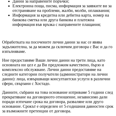
Данни за направените поръчки;
Електронна поща, писма, информация за заявките ви за
отстраняване на проблеми, жалби, молби, оплаквания;
Информация за кредитна или дебитна карта, номер на
банкова сметка или друга банкова и платежна
информация във връзка с направените плащания;
Обработката на посочените лични данни за нас се явява
задължителна, за да можем да сключим договора с Вас и да го
изпълняваме.
Ние предоставяме Ваши лични данни на трети лица, като
основната ни цел е да Ви предложим качествено, бързо и
комплексно обслужване. Лични данни предоставяме на
следните категории получатели (администратори на лични
данни): лица, извършващи консултантски услуги в различни
сфери, свързани с Хостадо.
Данните, събрани на това основание изтриваме 5 години след
прекратяване на договорното отношение, независимо дали
поради изтичане срока на договора, разваляне или друго
основание. Срокът е определен от 5-годишния давностен срок
за възможните претенции от договора.