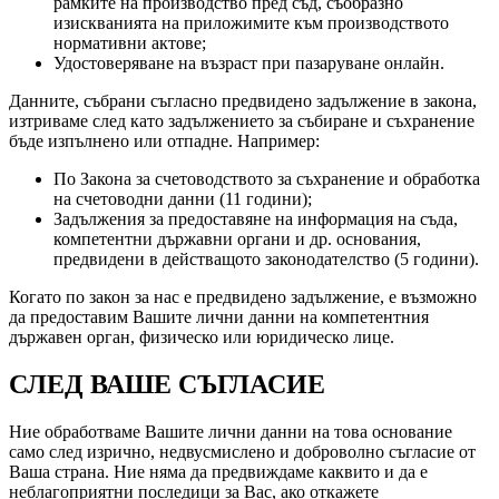
рамките на производство пред съд, съобразно
изискванията на приложимите към производството
нормативни актове;
Удостоверяване на възраст при пазаруване онлайн.
Данните, събрани съгласно предвидено задължение в закона,
изтриваме след като задължението за събиране и съхранение
бъде изпълнено или отпадне. Например:
По Закона за счетоводството за съхранение и обработка
на счетоводни данни (11 години);
Задължения за предоставяне на информация на съда,
компетентни държавни органи и др. основания,
предвидени в действащото законодателство (5 години).
Когато по закон за нас е предвидено задължение, е възможно
да предоставим Вашите лични данни на компетентния
държавен орган, физическо или юридическо лице.
СЛЕД ВАШЕ СЪГЛАСИЕ
Ние обработваме Вашите лични данни на това основание
само след изрично, недвусмислено и доброволно съгласие от
Ваша страна. Ние няма да предвиждаме каквито и да е
неблагоприятни последици за Вас, ако откажете