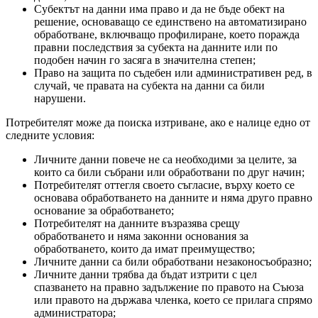
Субектът на данни има право и да не бъде обект на
решение, основаващо се единствено на автоматизирано
обработване, включващо профилиране, което поражда
правни последствия за субекта на данните или по
подобен начин го засяга в значителна степен;
Право на защита по съдебен или административен ред, в
случай, че правата на субекта на данни са били
нарушени.
Потребителят може да поиска изтриване, ако е налице едно от
следните условия:
Личните данни повече не са необходими за целите, за
които са били събрани или обработвани по друг начин;
Потребителят оттегля своето съгласие, върху което се
основава обработването на данните и няма друго правно
основание за обработването;
Потребителят на данните възразява срещу
обработването и няма законни основания за
обработването, които да имат преимущество;
Личните данни са били обработвани незаконосъобразно;
Личните данни трябва да бъдат изтрити с цел
спазването на правно задължение по правото на Съюза
или правото на държава членка, което се прилага спрямо
администратора;