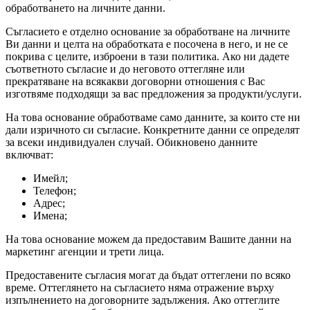
обработването на личните данни.
Съгласието е отделно основание за обработване на личните
Ви данни и целта на обработката е посочена в него, и не се
покрива с целите, изброени в тази политика. Ако ни дадете
съответното съгласие и до неговото оттегляне или
прекратяване на всякакви договорни отношения с Вас
изготвяме подходящи за вас предложения за продукти/услуги.
На това основание обработваме само данните, за които сте ни
дали изричното си съгласие. Конкретните данни се определят
за всеки индивидуален случай. Обикновено данните
включват:
Имейл;
Телефон;
Адрес;
Имена;
На това основание можем да предоставим Вашите данни на
маркетинг агенции и трети лица.
Предоставените съгласия могат да бъдат оттеглени по всяко
време. Оттеглянето на съгласието няма отражение върху
изпълнението на договорните задължения. Ако оттеглите