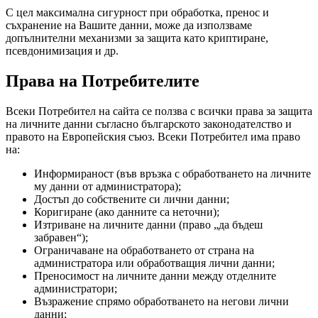
С цел максимална сигурност при обработка, пренос и
съхранение на Вашите данни, може да използваме
допълнителни механизми за защита като криптиране,
псевдонимизация и др.
Права на Потребителите
Всеки Потребител на сайта се ползва с всички права за защита
на личните данни съгласно българското законодателство и
правото на Европейския съюз. Всеки Потребител има право
на:
Информираност (във връзка с обработването на личните
му данни от администратора);
Достъп до собствените си лични данни;
Коригиране (ако данните са неточни);
Изтриване на личните данни (право „да бъдеш
забравен“);
Ограничаване на обработването от страна на
администратора или обработващия лични данни;
Преносимост на личните данни между отделните
администратори;
Възражение спрямо обработването на негови лични
данни;