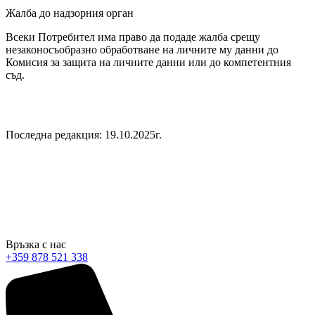
Жалба до надзорния орган
Всеки Потребител има право да подаде жалба срещу
незаконосъобразно обработване на личните му данни до
Комисия за защита на личните данни или до компетентния
съд.
Последна редакция: 19.10.2025г.
Ние от hostado предлагаме качествени, достъпни и надеждни
дигитални решения със специално отношение към нашите
клиенти. Обичаме това, което правим и даваме всичко от себе
си!
Връзка с нас
+359 878 521 338