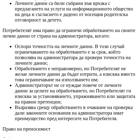
Личните данни са били събрани във връзка с
предлагането на услуги на информационното общество
на деца и съгласието е дадено от носещия родителска
отговорност за детето.
Потребителят има право да ограничи обработването на своите
лични данни от страна на администратора, когато:
Оспори точността на личните данни. В този случай
ограничаването на обработването е за срок, който
позволява на администратора да провери точността на
личните данни;
Обработването е неправомерно, но Потребителят не
желае личните данни да бъдат изтрити, а изисква вместо
това ограничаване на използването им;
Администраторът не се нуждае повече от личните
данни за целите на обработването, но Потребителят ги
изисква за установяването, упражняването или защитата
на правни претенции;
Възразява срещу обработването в очакване на проверка
дали законните основания на администратора имат
преимущество пред интересите на Потребителя.
Право на преносимост