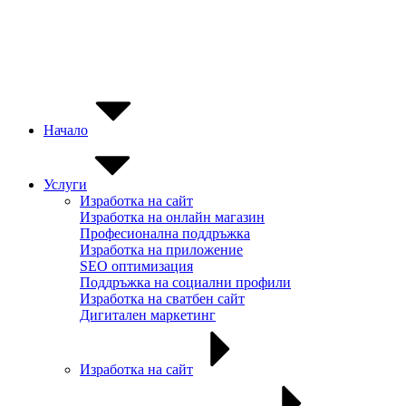
Skip
Безплатен хостинг към всеки изработен сайт ⭐
to
content
Начало
Услуги
Изработка на сайт
Изработка на онлайн магазин
Професионална поддръжка
Изработка на приложение
SEO оптимизация
Поддръжка на социални профили
Изработка на сватбен сайт
Дигитален маркетинг
Изработка на сайт