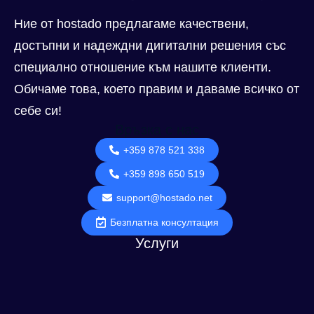
Ние от hostado предлагаме качествени,
достъпни и надеждни дигитални решения със
специално отношение към нашите клиенти.
Обичаме това, което правим и даваме всичко от
себе си!
Връзка с нас
+359 878 521 338
+359 898 650 519
support@hostado.net
Безплатна консултация
Услуги