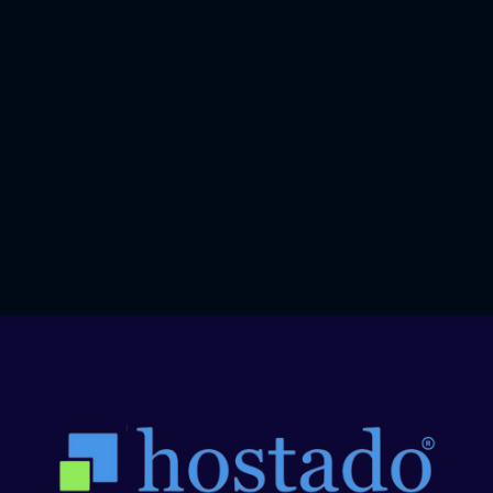
преместване, улеснявайки и
опростявайки целия процес.