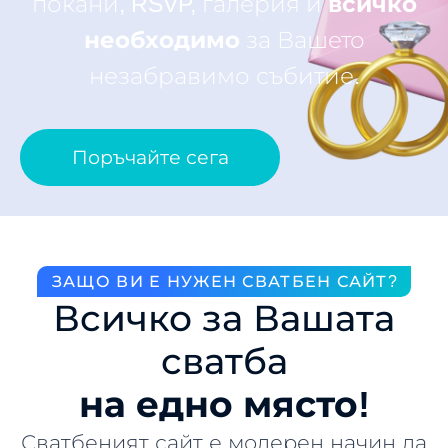
покани, RSVP, галерия и
всичко
необходимо
за Вашето
незабравимо събитие.
Поръчайте сега
ЗАЩО ВИ Е НУЖЕН СВАТБЕН САЙТ?
Всичко за Вашата
сватба
на едно място!
Сватбеният сайт е модерен начин да