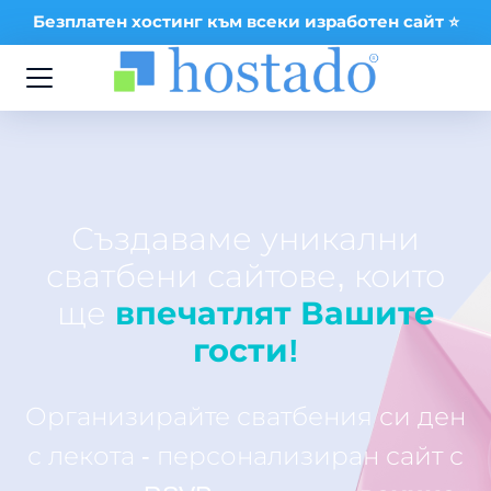
Безплатен хостинг към всеки изработен сайт ⭐
Създаваме уникални
сватбени сайтове, които
ще
впечатлят Вашите
гости!
Организирайте сватбения си ден
с лекота - персонализиран сайт с