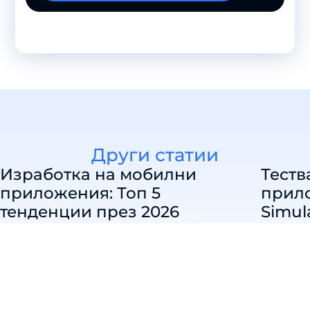
Други статии
Изработка на мобилни
Теств
приложения: Топ 5
прило
тенденции през 2026
Simul
Изработка на приложение
/
09/07/2026
Изработ