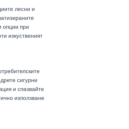
циите лесни и
матизираните
и опции при
оти изкуственият
отребителските
едрете сигурни
ация и спазвайте
тично използване