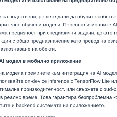
 AI модел или използване на предварително о
 са подготвени, решете дали да обучите собстве
арително обучени модели. Персонализираните A
яма прецизност при специфични задачи, докато г
кции с общо предназначение като превод на езиц
разпознаване на обекти.
 AI модел в мобилно приложение
на модела преминете към интеграция на AI модел
олзвайте on-device inference с TensorFlow Lite ил
тимална производителност, или свържете cloud-b
 в реално време. Това гарантира безпроблемна 
тите и backend системата на приложението.