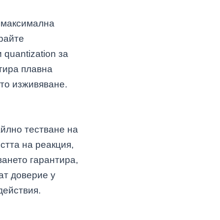
 максимална
райте
quantization за
тира плавна
то изживяване.
йлно тестване на
стта на реакция,
ването гарантира,
ат доверие у
действия.