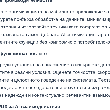
а производителността
а е оптимизацията на мобилното приложение за
гурете по-бърза обработка на данните, минимизи
атерия и използвайте техники като compression и 
ползваната памет. Добрата AI оптимизация гаран
гентните функции без компромис с потребителско
I функционалностите
реди пускането на приложението извършете дета
ите в реални условия. Оценете точността, скоро
иите и цялостното поведение на системата. Тест
предоставят последователни резултати и изгражд
ез надеждни и контекстуално релевантни взаимо
/UX за AI взаимодействия