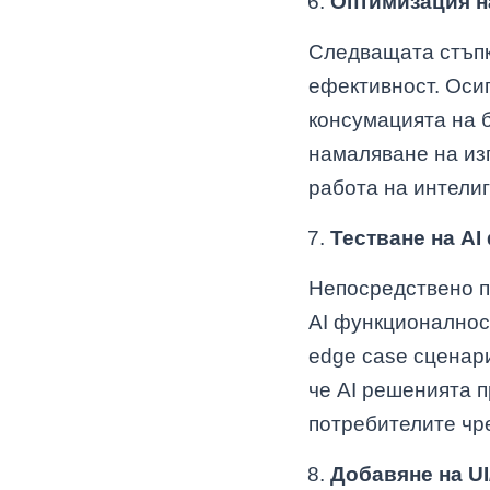
Оптимизация н
Следващата стъпк
ефективност. Оси
консумацията на б
намаляване на из
работа на интели
Тестване на A
Непосредствено п
AI функционалност
edge case сценар
че AI решенията 
потребителите чр
Добавяне на UI