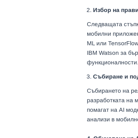
Избор на прави
Следващата стъпк
мобилни приложени
ML или TensorFlow
IBM Watson за бъ
функционалности
Събиране и по
Събирането на ре
разработката на 
помагат на AI мод
анализи в мобилн