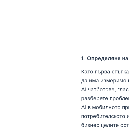
Определяне на 
Като първа стъпка
да има измеримо 
AI чатботове, гл
разберете пробле
AI в мобилното п
потребителското 
бизнес целите ост