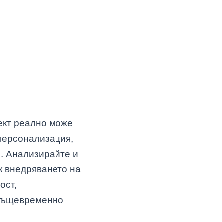
лект реално може
персонализация,
я. Анализирайте и
к внедряването на
ост,
 същевременно