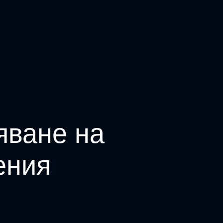
яване на
ения