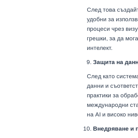
След това създайт
удобни за използ
процеси чрез визу
грешки, за да мог
интелект.
Защита на данн
След като систем
данни и съответст
практики за обра
международни ста
на AI и високо ни
Внедряване и 