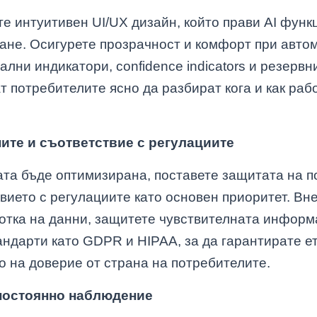
е интуитивен UI/UX дизайн, който прави AI функ
ване. Осигурете прозрачност и комфорт при авто
ални индикатори, confidence indicators и резервн
ат потребителите ясно да разбират кога и как раб
ите и съответствие с регулациите
ата бъде оптимизирана, поставете защитата на п
вието с регулациите като основен приоритет. Вн
ботка на данни, защитете чувствителната информ
ндарти като GDPR и HIPAA, за да гарантирате е
во на доверие от страна на потребителите.
постоянно наблюдение