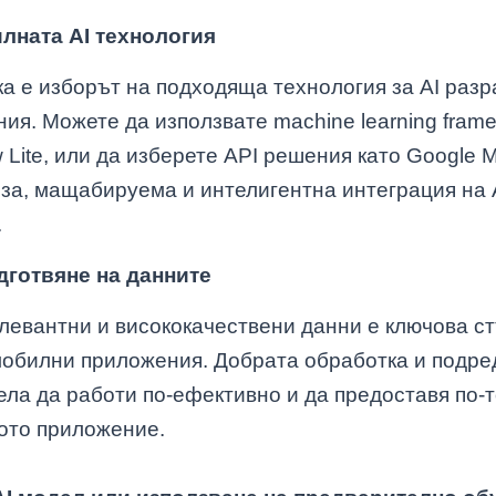
лната AI технология
а е изборът на подходяща технология за AI разр
я. Можете да използвате machine learning frame
 Lite, или да изберете API решения като Google M
рза, мащабируема и интелигентна интеграция на 
.
дготвяне на данните
левантни и висококачествени данни е ключова ст
мобилни приложения. Добрата обработка и подре
ела да работи по-ефективно и да предоставя по-
ото приложение.