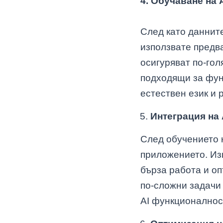
4. Обучаване на
След като данните
използвате предв
осигуряват по-гол
подходящи за фун
естествен език и 
Интеграция на
След обучението 
приложението. Изп
бърза работа и оп
по-сложни задачи
AI функционалнос