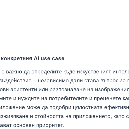
конкретния AI use case
 е важно да определите къде изкуственият инте
въздействие – независимо дали става въпрос за 
асови асистенти или разпознаване на изображени
мите и нуждите на потребителите и преценете ка
риложение може да подобри цялостната ефективн
изживяване и стойността на приложението, като
ават основен приоритет.