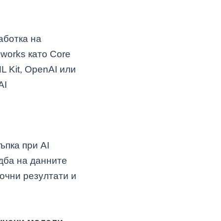
аботка на
works като Core
L Kit, OpenAI или
AI
ъпка при AI
дба на данните
точни резултати и