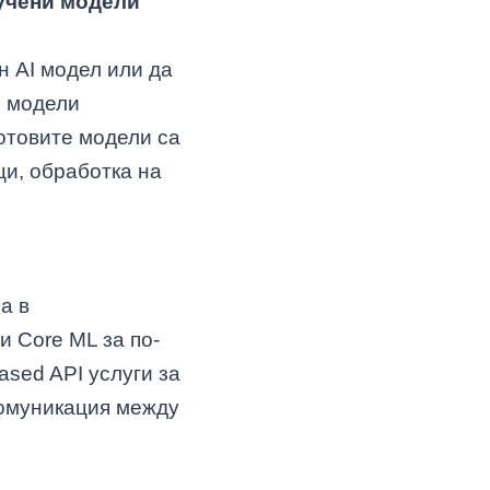
бучени модели
н AI модел или да
I модели
отовите модели са
и, обработка на
а в
и Core ML за по-
ased API услуги за
комуникация между