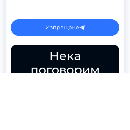
Изпращане
Нека
поговорим
Безплатна консултация