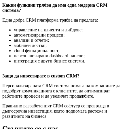
Какви функции трябва да има една модерна CRM
система?
Една добра CRM платформа трябва да предлага:
управление на клиенти и лийдове;
автоматизирани процеси;
анализи и отчети;
мобилен достъп;
cloud функционалност;
персонализирани dashboard панели;
интеграция с други бизнес системи.
Защо да инвестирате в custom CRM?
Персонализираната CRM система помага на компаниите да
подобрят комуникацията с клиентите, да оптимизират
работните процеси и да увеличат продажбите.
Правилно разработеният CRM софтуер се превръща в
дългосрочна инвестиция, която подпомага растежа и
развитието на бизнеса.
Свържете се с нас