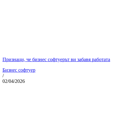
Признаци, че бизнес софтуерът ви забавя работата
Бизнес софтуер
/
02/04/2026