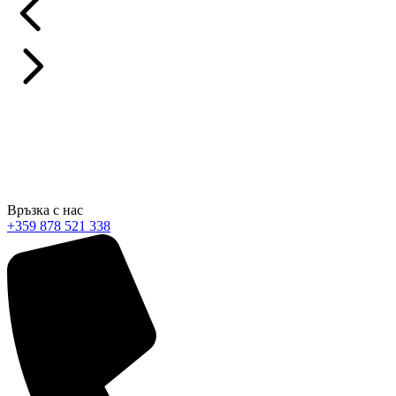
Ние от hostado предлагаме качествени, достъпни и надеждни
дигитални решения със специално отношение към нашите
клиенти. Обичаме това, което правим и даваме всичко от себе
си!
Връзка с нас
+359 878 521 338