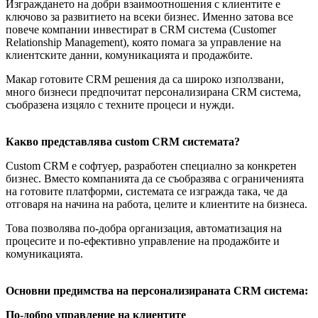
Изграждането на добри взаимоотношения с клиентите е
ключово за развитието на всеки бизнес. Именно затова все
повече компании инвестират в CRM система (Customer
Relationship Management), която помага за управление на
клиентските данни, комуникацията и продажбите.
Макар готовите CRM решения да са широко използвани,
много бизнеси предпочитат персонализирана CRM система,
съобразена изцяло с техните процеси и нужди.
Какво представлява custom CRM системата?
Custom CRM е софтуер, разработен специално за конкретен
бизнес. Вместо компанията да се съобразява с ограниченията
на готовите платформи, системата се изгражда така, че да
отговаря на начина на работа, целите и клиентите на бизнеса.
Това позволява по-добра организация, автоматизация на
процесите и по-ефективно управление на продажбите и
комуникацията.
Основни предимства на персонализираната CRM система:
По-добро управление на клиентите