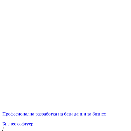
Професионална разработка на бази данни за бизнес
Бизнес софтуер
/