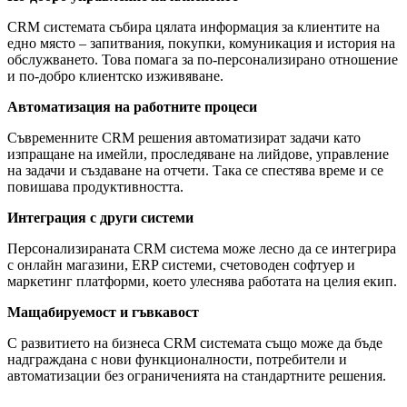
CRM системата събира цялата информация за клиентите на
едно място – запитвания, покупки, комуникация и история на
обслужването. Това помага за по-персонализирано отношение
и по-добро клиентско изживяване.
Автоматизация на работните процеси
Съвременните CRM решения автоматизират задачи като
изпращане на имейли, проследяване на лийдове, управление
на задачи и създаване на отчети. Така се спестява време и се
повишава продуктивността.
Интеграция с други системи
Персонализираната CRM система може лесно да се интегрира
с онлайн магазини, ERP системи, счетоводен софтуер и
маркетинг платформи, което улеснява работата на целия екип.
Мащабируемост и гъвкавост
С развитието на бизнеса CRM системата също може да бъде
надграждана с нови функционалности, потребители и
автоматизации без ограниченията на стандартните решения.